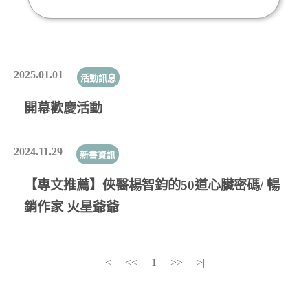
2025.01.01
活動訊息
開幕歡慶活動
2024.11.29
新書資訊
【專文推薦】俠醫楊智鈞的50道心臟密碼/ 暢
銷作家 火星爺爺
|<
<<
1
>>
>|