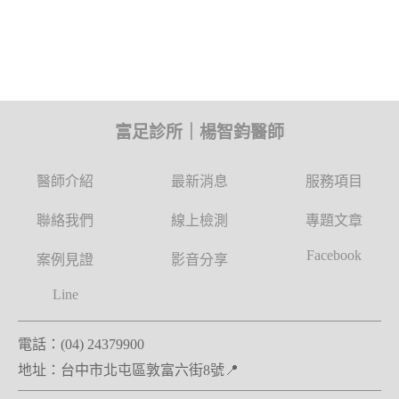
富足診所｜楊智鈞醫師
醫師介紹
最新消息
服務項目
聯絡我們
線上檢測
專題文章
Facebook
案例見證
影音分享
Line
電話：(04) 24379900
地址：
台中市北屯區敦富六街8號📍