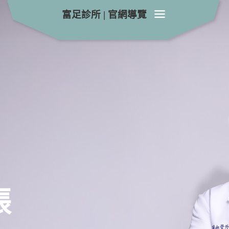
富足診所
|
官網導覽
始
張