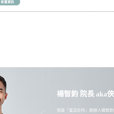
新書資訊
楊智鈞 院長 aka
我是「富足診所」創辦人楊智鈞