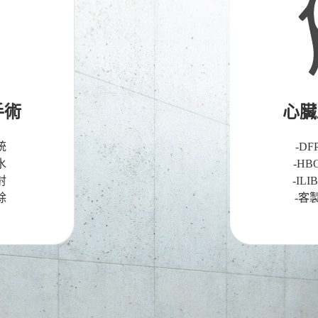
手術
心臟
統
-D
水
-H
射
-I
除
-客