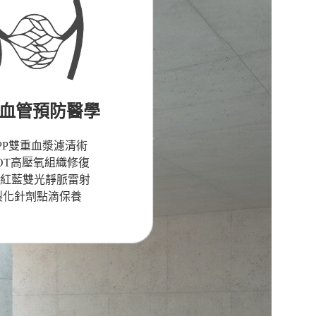
血管預防醫學
FPP雙重血漿濾清術
BOT高壓氧組織修復
LIB紅藍雙光靜脈雷射
製化針劑點滴保養