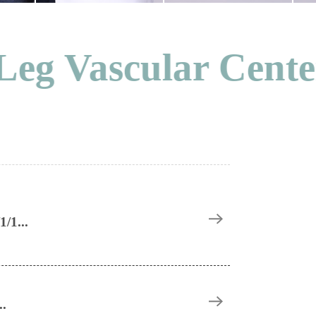
Vascular Center.
...
.