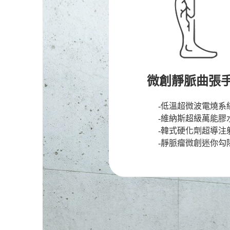
微創靜脈曲張
-低溫超微波電燒系
-維納斯超級萬能膠
-韓式硬化劑超導注
-靜脈瘤微創迷你勾