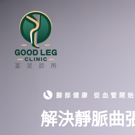
腳部健康 從血管開
解決靜脈曲